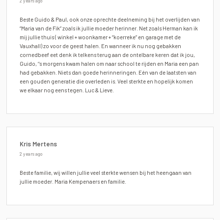
2 years ago
Beste Guido & Paul, ook onze oprechte deelneming bij het overlijden van
“Maria van de Fik” zoals ik jullie moeder herinner. Net zoals Herman kan ik
mij jullie thuis ( winkel + woonkamer + “koerreke” en garage met de
Vauxhall) zo voor de geest halen. En wanneer ik nu nog gebakken
cornedbeef eet denk ik telkens terug aan de ontelbare keren dat ik jou,
Guido, ‘‘s morgens kwam halen om naar school te rijden en Maria een pan
had gebakken. Niets dan goede herinneringen. Eén van de laatsten van
een gouden generatie die overleden is. Veel sterkte en hopelijk komen
we elkaar nog eens tegen. Luc & Lieve.
Kris Mertens
2 years ago
Beste familie, wij willen jullie veel sterkte wensen bij het heengaan van
jullie moeder. Maria Kempenaers en familie.