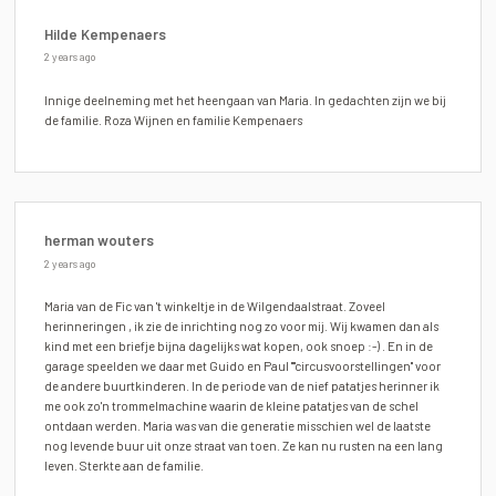
Hilde Kempenaers
2 years ago
Innige deelneming met het heengaan van Maria. In gedachten zijn we bij
de familie. Roza Wijnen en familie Kempenaers
herman wouters
2 years ago
Maria van de Fic van 't winkeltje in de Wilgendaalstraat. Zoveel
herinneringen , ik zie de inrichting nog zo voor mij. Wij kwamen dan als
kind met een briefje bijna dagelijks wat kopen, ook snoep :-) . En in de
garage speelden we daar met Guido en Paul ""circusvoorstellingen" voor
de andere buurtkinderen. In de periode van de nief patatjes herinner ik
me ook zo'n trommelmachine waarin de kleine patatjes van de schel
ontdaan werden. Maria was van die generatie misschien wel de laatste
nog levende buur uit onze straat van toen. Ze kan nu rusten na een lang
leven. Sterkte aan de familie.