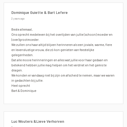
Dominique Guiette & Bart Lefere
2 years ago
Beste allemaal,
Ons oprecht medeleven bij het overlijden van jullie (schoon) moeder en
(over)grootmoeder.
We zullen ons haar altijd blijven herinneren als een joviale, warme, fiere
en levenslustige vrouw, die zó kon genieten van feestelijke
gelegenheden.
Dat alle mooie herinneringen en alles wat jullie voor haar gedaan en
betekend hebben jullie mag helpen om het verdriet en het gemis te
dragen.
We konden er vandaag niet bij zijn om afscheid te nemen, maar we waren
in gedachten bij jullie.
Heel oprecht
Bart & Dominique
Luc Wouters &Lieve Verhorven