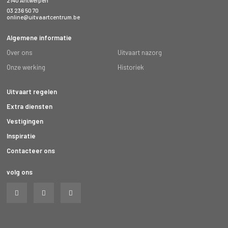
2140 Antwerpen
03 236 50 70
online@uitvaartcentrum.be
Algemene informatie
Over ons
Uitvaart nazorg
Onze werking
Historiek
Uitvaart regelen
Extra diensten
Vestigingen
Inspiratie
Contacteer ons
volg ons