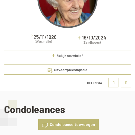
°
25/11/1928
✝
16/10/2024
(Westmalle)
(Zandhoven)
✝
Bekijk rouwbrief
Uitvaartplechtigheid
DELEN VIA:
Condoleances
Condoleance toevoegen