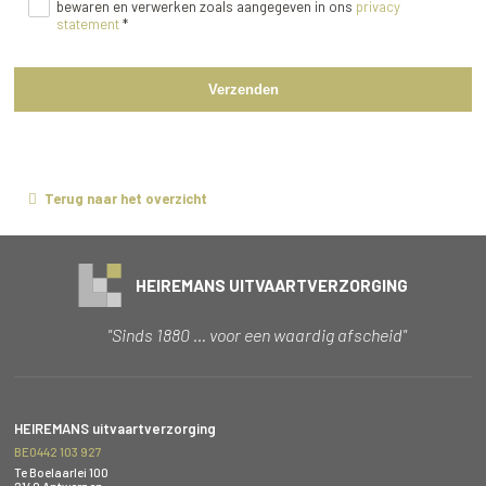
bewaren en verwerken zoals aangegeven in ons
privacy
statement
*
Verzenden
Terug naar het overzicht
HEIREMANS UITVAARTVERZORGING
"Sinds 1880 … voor een waardig afscheid"
HEIREMANS uitvaartverzorging
BE0442 103 927
Te Boelaarlei 100