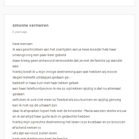
simonne vermeiren
2 years ago
lieve mensen
ik was geschrokken van het overlijden van je lieve moeder heb haar
onlangs nog een paar keer gebeld
maar kreeg geen antwoord vermoedde dat ze met de familie op wandel
was
hierbij biedt ik u mijn innige deelneming aan wat hebben wij mooie
dagen beleefd uitstapjes gedaan ge -
babbelt in haar tuin met haar lekker gebak
aan haar telefoontjes kon ik me zo optrekken spijtig is dat nu allemaal
gedaan
zelfs ben ik ook niet meer zo flexibel als zou kunnen en spijtig genoeg
kan ik niet op de uitvaart zijn
daar ik afspraken lopen heb met de kinesiste - Maria was een sterke vrouw
en ik zal altijd haar gulle lach in gedachte hebben
hierbij mijn oprechte deelneming het leven is zo kostbaar en zo broos en
afscheid nemen is
iets dat we nooit zullen leren
heel veel sterkte aan heel de familie