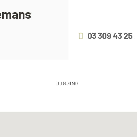
remans
03 309 43 25
LIGGING