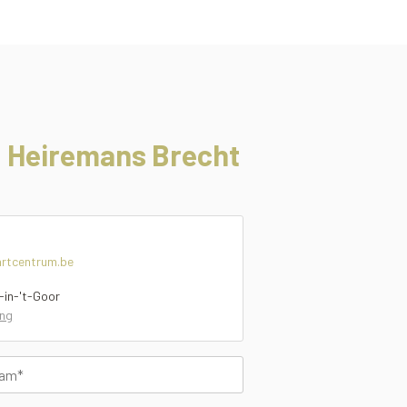
g Heiremans Brecht
artcentrum.be
-in-'t-Goor
ing