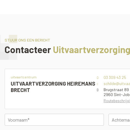
STUUR ONS EEN BERICHT
Contacteer
Uitvaartverzorgin
uitvaartcentrum
03 309 43 25
UITVAARTVERZORGING HEIREMANS
schilde@uitva
BRECHT
Brugstraat 89
2960 Sint-Job
Routebeschrijv