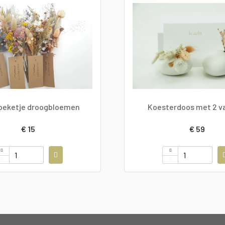
boeketje droogbloemen
Koesterdoos met 2 v
€ 15
€ 59