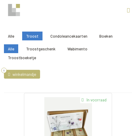
Alle
Troost
Condoleancekaarten
Boeken
Alle
Troostgeschenk
Wabimento
Troostboeketje
0
winkelmandje
In voorraad