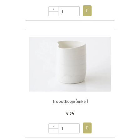
Troostkopje (enkel)
€ 34