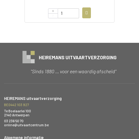
HEIREMANS UITVAARTVERZORGING
"Sinds 1880 … voor een waardig afscheid"
HEIREMANS uitvaartverzorging
BE0442 103 927
Te Boelaarlei 100
2140 Antwerpen
03 236 50 70
online@uitvaartcentrum.be
Algemene informatie