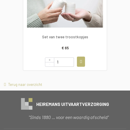
Set van twee troostkopjes
€ 65
Terug naar overzicht
HEIREMANS UITVAARTVERZORGING
"Sinds 1880 … voor een waardig afscheid"