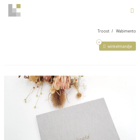
Troost
Wabimento
0
winkelmandje