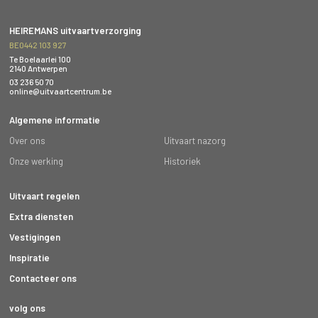
HEIREMANS uitvaartverzorging
BE0442 103 927
Te Boelaarlei 100
2140 Antwerpen
03 236 50 70
online@uitvaartcentrum.be
Algemene informatie
Over ons
Uitvaart nazorg
Onze werking
Historiek
Uitvaart regelen
Extra diensten
Vestigingen
Inspiratie
Contacteer ons
volg ons