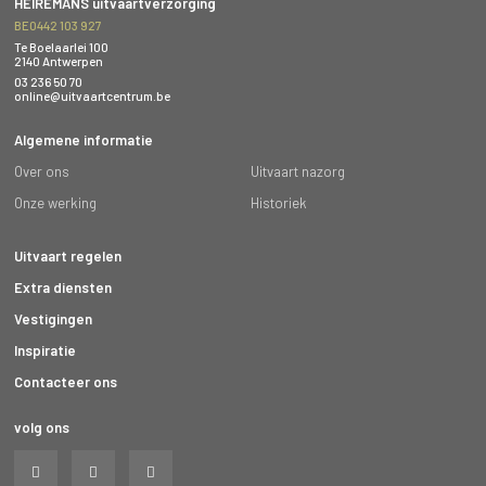
HEIREMANS uitvaartverzorging
BE0442 103 927
Te Boelaarlei 100
2140 Antwerpen
03 236 50 70
online@uitvaartcentrum.be
Algemene informatie
Over ons
Uitvaart nazorg
Onze werking
Historiek
Uitvaart regelen
Extra diensten
Vestigingen
Inspiratie
Contacteer ons
volg ons