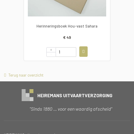
Herinneringsboek Hou-vast Sahara
€ 49
Terug naar overzicht
HEIREMANS UITVAARTVERZORGING
"Sinds 1880 … voor een waardig afscheid"