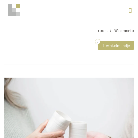
Troost
Wabimento
0
winkelmandje