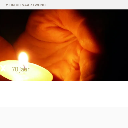
MIJN UITVAARTWENS
kx
70 jaar