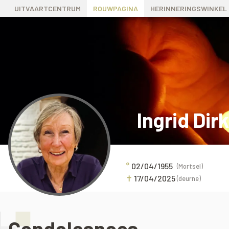
UITVAARTCENTRUM
ROUWPAGINA
HERINNERINGSWINKEL
Ingrid Dir
°
02/04/1955
(Mortsel)
✝
17/04/2025
(deurne)
Condoleances