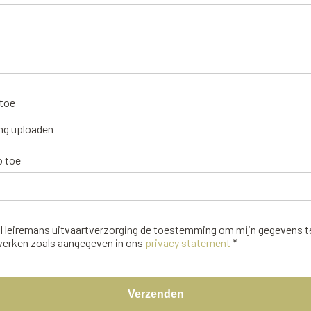
 toe
ng uploaden
o toe
f Heiremans uitvaartverzorging de toestemming om mijn gegevens 
werken zoals aangegeven in ons
privacy statement
*
Verzenden