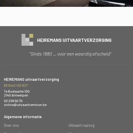
HEIREMANS UITVAARTVERZORGING
"Sinds 1880 … voor een waardig afscheid"
HEIREMANS uitvaartverzorging
BE0442 103 927
Te Boelaarlei 100
2140 Antwerpen
03 236 50 70
online@uitvaartcentrum.be
Algemene informatie
Over ons
Uitvaart nazorg