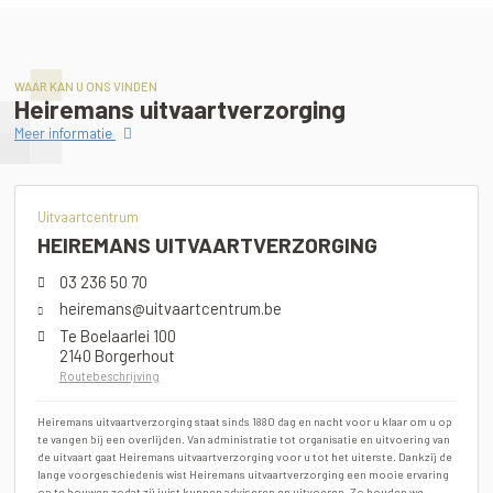
WAAR KAN U ONS VINDEN
Heiremans uitvaartverzorging
Meer informatie
Uitvaartcentrum
HEIREMANS UITVAARTVERZORGING
03 236 50 70
heiremans@uitvaartcentrum.be
Te Boelaarlei 100
2140 Borgerhout
Routebeschrijving
Heiremans uitvaartverzorging staat sinds 1880 dag en nacht voor u klaar om u op
te vangen bij een overlijden. Van administratie tot organisatie en uitvoering van
de uitvaart gaat Heiremans uitvaartverzorging voor u tot het uiterste. Dankzij de
lange voorgeschiedenis wist Heiremans uitvaartverzorging een mooie ervaring
op te bouwen zodat zij juist kunnen adviseren en uitvoeren. Zo houden we