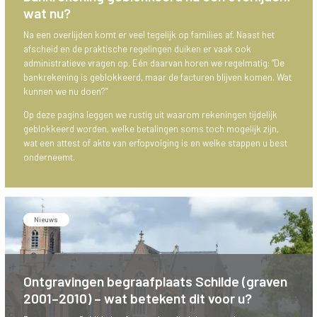
wat nu?
Na een overlijden komt er veel tegelijk op families af. Naast het
afscheid en de praktische regelingen duiken er vaak ook
administratieve vragen op. Eén daarvan horen we regelmatig: “De
bankrekening is geblokkeerd, maar de facturen blijven komen. Wat
kunnen we nu doen?”
Op deze pagina leggen we rustig uit waarom rekeningen tijdelijk
geblokkeerd worden, welke betalingen soms toch mogelijk zijn,
wat een attest of akte van erfopvolging is en welke stappen u best
onderneemt.
Nieuws
Ontgravingen begraafplaats Schilde (graven
2001–2010) – wat betekent dit voor u?