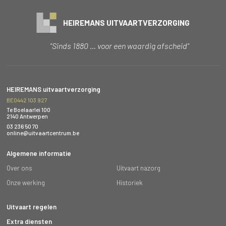
HEIREMANS UITVAARTVERZORGING
"Sinds 1880 … voor een waardig afscheid"
HEIREMANS uitvaartverzorging
BE0442 103 927
Te Boelaarlei 100
2140 Antwerpen
03 236 50 70
online@uitvaartcentrum.be
Algemene informatie
Over ons
Uitvaart nazorg
Onze werking
Historiek
Uitvaart regelen
Extra diensten