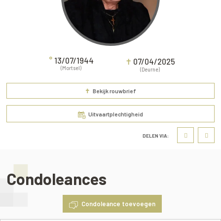
°
13/07/1944
✝
07/04/2025
(Mortsel)
(Deurne)
✝
Bekijk rouwbrief
Uitvaartplechtigheid
DELEN VIA:
Condoleances
Condoleance toevoegen