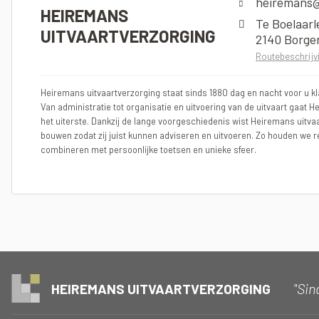
heiremans@
HEIREMANS
Te Boelaarl
UITVAARTVERZORGING
2140 Borge
Routebeschrijv
Heiremans uitvaartverzorging staat sinds 1880 dag en nacht voor u kla
Van administratie tot organisatie en uitvoering van de uitvaart gaat H
het uiterste. Dankzij de lange voorgeschiedenis wist Heiremans uitva
bouwen zodat zij juist kunnen adviseren en uitvoeren. Zo houden we r
combineren met persoonlijke toetsen en unieke sfeer.
"Sin
HEIREMANS UITVAARTVERZORGING