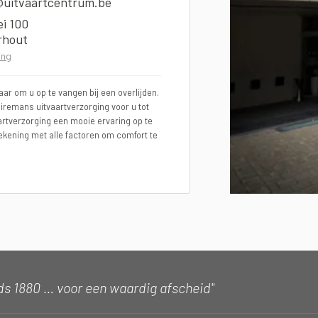
uitvaartcentrum.be
ei 100
rhout
ing
ar om u op te vangen bij een overlijden.
eiremans uitvaartverzorging voor u tot
artverzorging een mooie ervaring op te
ekening met alle factoren om comfort te
ds 1880 … voor een waardig afscheid"