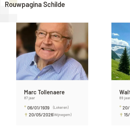
Rouwpagina Schilde
Marc Tollenaere
Wal
87 jaar
89 jaa
°
06/01/1939
°
20/
(Lokeren)
✝
20/05/2026
✝
15
(Wijnegem)