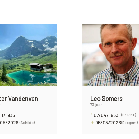
ter Vandenven
Leo Somers
r
73 jaar
11/1936
°
07/04/1953
(Brecht)
/05/2026
✝
05/05/2026
(Schilde)
(Edegem)