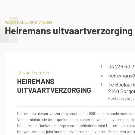
WAAR KAN U ONS VINDEN
Heiremans uitvaartverzorging
03 236 50 7
Uitvaartcentrum
heiremans@
HEIREMANS
Te Boelaarl
UITVAARTVERZORGING
2140 Borge
Routebeschrijv
Heiremans uitvaartverzorging staat sinds 1880 dag en nacht voor u kla
Van administratie tot organisatie en uitvoering van de uitvaart gaat H
het uiterste. Dankzij de lange voorgeschiedenis wist Heiremans uitva
bouwen zodat zij juist kunnen adviseren en uitvoeren. Zo houden we r