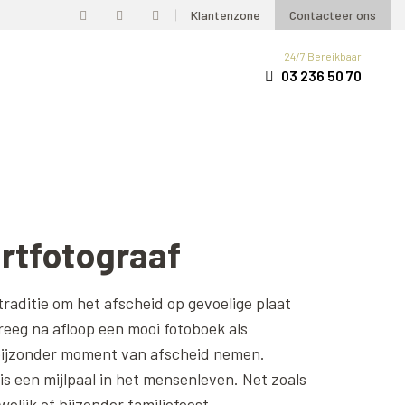
Klantenzone
Contacteer ons
24/7 Bereikbaar
03 236 50 70
rtfotograaf
raditie om het afscheid op gevoelige plaat
reeg na afloop een mooi fotoboek als
bijzonder moment van afscheid nemen.
is een mijlpaal in het mensenleven. Net zoals
elijk of bijzonder familiefeest.