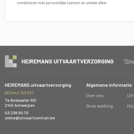
combineren met persoonlijke toetsen en unieke sfeer.
"Sin
HEIREMANS UITVAARTVERZORGING
HEIREMANS uitvaartverzorging
Algemene informatie
BE0442 103 927
Over ons
Uit
Te Boelaarlei 100
2140 Antwerpen
Onze werking
His
03 236 50 70
online@uitvaartcentrum.be