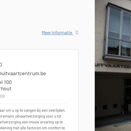
Meer informatie
0
uitvaartcentrum.be
ei 100
rhout
ing
ar om u op te vangen bij een overlijden.
eiremans uitvaartverzorging voor u tot
artverzorging een mooie ervaring op te
ekening met alle factoren om comfort te