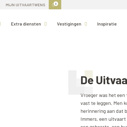
0
MIJN UITVAARTWENS
Extra diensten
Vestigingen
Inspiratie
De Uitvaa
Vroeger was het een t
vast te leggen. Men k
herinnering aan dat 
Immers, een uitvaart 
een geboorte, een huw