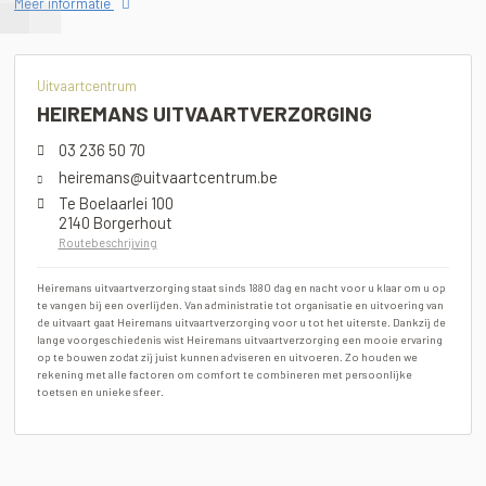
Meer informatie
Uitvaartcentrum
HEIREMANS UITVAARTVERZORGING
03 236 50 70
heiremans@uitvaartcentrum.be
Te Boelaarlei 100
2140 Borgerhout
Routebeschrijving
Heiremans uitvaartverzorging staat sinds 1880 dag en nacht voor u klaar om u op
te vangen bij een overlijden. Van administratie tot organisatie en uitvoering van
de uitvaart gaat Heiremans uitvaartverzorging voor u tot het uiterste. Dankzij de
lange voorgeschiedenis wist Heiremans uitvaartverzorging een mooie ervaring
op te bouwen zodat zij juist kunnen adviseren en uitvoeren. Zo houden we
rekening met alle factoren om comfort te combineren met persoonlijke
toetsen en unieke sfeer.