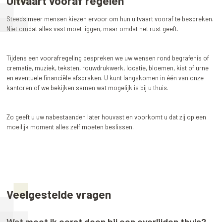
Uitvaart vooraf regelen
Steeds meer mensen kiezen ervoor om hun uitvaart vooraf te bespreken.
Niet omdat alles vast moet liggen, maar omdat het rust geeft.
Tijdens een voorafregeling bespreken we uw wensen rond begrafenis of
crematie, muziek, teksten, rouwdrukwerk, locatie, bloemen, kist of urne
en eventuele financiële afspraken. U kunt langskomen in één van onze
kantoren of we bekijken samen wat mogelijk is bij u thuis.
Zo geeft u uw nabestaanden later houvast en voorkomt u dat zij op een
moeilijk moment alles zelf moeten beslissen.
Veelgestelde vragen
Wat moet ik eerst doen bij een overlijden thuis?