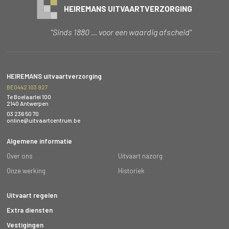
HEIREMANS UITVAARTVERZORGING
"Sinds 1880 … voor een waardig afscheid"
HEIREMANS uitvaartverzorging
BE0442 103 927
Te Boelaarlei 100
2140 Antwerpen
03 236 50 70
online@uitvaartcentrum.be
Algemene informatie
Over ons
Uitvaart nazorg
Onze werking
Historiek
Uitvaart regelen
Extra diensten
Vestigingen