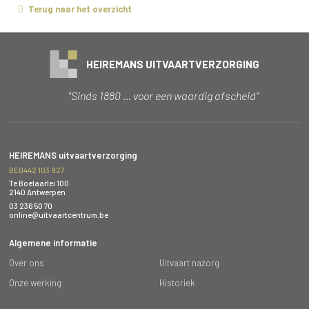
Terug naar het overzicht
HEIREMANS UITVAARTVERZORGING
"Sinds 1880 … voor een waardig afscheid"
HEIREMANS uitvaartverzorging
BE0442 103 927
Te Boelaarlei 100
2140 Antwerpen
03 236 50 70
online@uitvaartcentrum.be
Algemene informatie
Over ons
Uitvaart nazorg
Onze werking
Historiek