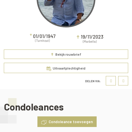
°
01/01/1947
✝
19/11/2023
(Turnhout)
(Marbella)
✝
Bekijk rouwbrief
Uitvaartplechtigheid
DELEN VIA:
Condoleances
Condoleance toevoegen