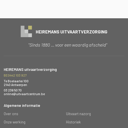
HEIREMANS UITVAARTVERZORGING
"Sinds 1880 … voor een waardig afscheid"
HEIREMANS uitvaartverzorging
BE0442 103 927
Te Boelaarlei 100
2140 Antwerpen
03 236 50 70
online@uitvaartcentrum.be
Algemene informatie
Over ons
Uitvaart nazorg
Onze werking
Historiek