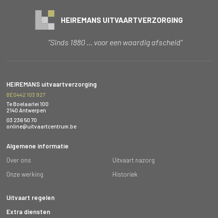
HEIREMANS UITVAARTVERZORGING
"Sinds 1880 … voor een waardig afscheid"
HEIREMANS uitvaartverzorging
BE0442 103 927
Te Boelaarlei 100
2140 Antwerpen
03 236 50 70
online@uitvaartcentrum.be
Algemene informatie
Over ons
Uitvaart nazorg
Onze werking
Historiek
Uitvaart regelen
Extra diensten