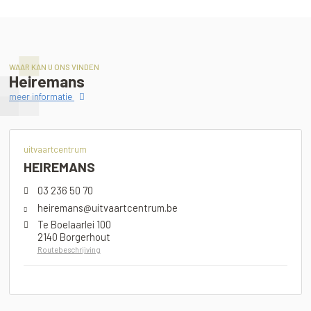
WAAR KAN U ONS VINDEN
Heiremans
meer informatie
uitvaartcentrum
HEIREMANS
03 236 50 70
heiremans@uitvaartcentrum.be
Te Boelaarlei 100
2140 Borgerhout
Routebeschrijving