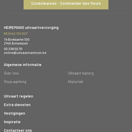
Condoléances - Commander des fleurs
HEIREMANS uitvaartverzorging
BE0442 103 927
Te Boelaarlei 100
2140 Antwerpen
03 236 50 70
online@uitvaartcentrum.be
Algemene informatie
Over ons
Uitvaart nazorg
Onze werking
Historiek
Uitvaart regelen
Extra diensten
Vestigingen
Inspiratie
Contacteer ons