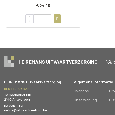
€ 24,95
"Sin
HEIREMANS UITVAARTVERZORGING
HEIREMANS uitvaartverzorging
Algemene informatie
BE0442 103 927
Over ons
Uit
Te Boelaarlei 100
2140 Antwerpen
Onze werking
His
03 236 50 70
online@uitvaartcentrum.be