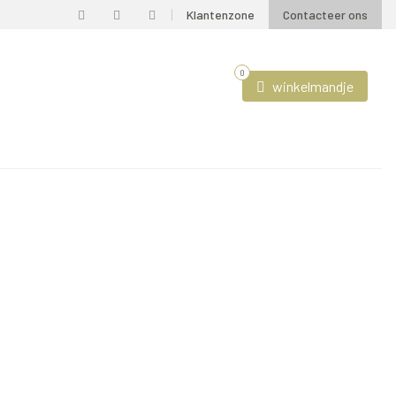
Klantenzone
Contacteer ons
0
winkelmandje