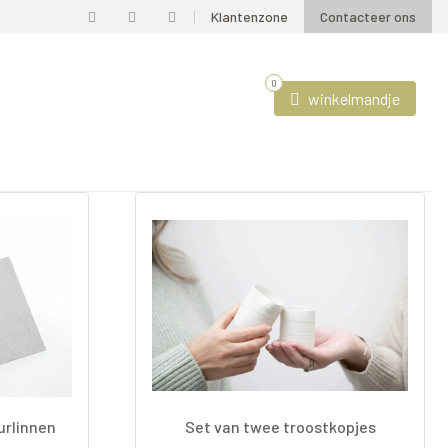
Klantenzone
Contacteer ons
0
winkelmandje
urlinnen
Set van twee troostkopjes