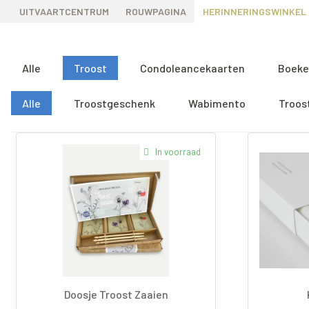
UITVAARTCENTRUM
ROUWPAGINA
HERINNERINGSWINKEL
Alle
Troost
Condoleancekaarten
Boeke
Alle
Troostgeschenk
Wabimento
Troos
In voorraad
Doosje Troost Zaaien