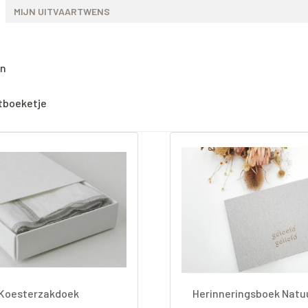
MIJN UITVAARTWENS
n
tboeketje
Koesterzakdoek
Herinneringsboek Natu