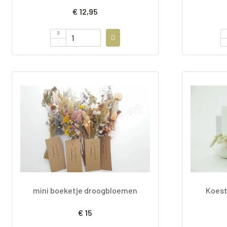
€ 12,95
mini boeketje droogbloemen
Koest
€ 15