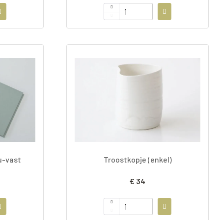
u-vast
Troostkopje (enkel)
€ 34