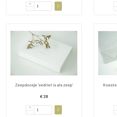
Zeepdoosje 'vedriet is als zeep'
Koeste
€ 28