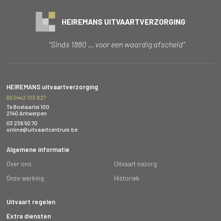
HEIREMANS UITVAARTVERZORGING
"Sinds 1880 … voor een waardig afscheid"
HEIREMANS uitvaartverzorging
BE0442 103 927
Te Boelaarlei 100
2140 Antwerpen
03 236 50 70
online@uitvaartcentrum.be
Algemene informatie
Over ons
Uitvaart nazorg
Onze werking
Historiek
Uitvaart regelen
Extra diensten