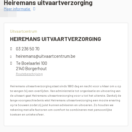
Heiremans uitvaartverzorging
Meer informatie
Uitvaartcentrum
HEIREMANS UITVAARTVERZORGING
03 236 50 70
heiremans@uitvaartcentrum.be
Te Boelaarlei 100
2140 Borgerhout
Routebeschrijving
Heiremans uitvaartverzorging staat sinds 1880 dag en nacht voor u klaar om u op
te vangen bij een overlijden. Van administratie tot organisatie en uitvoering van
de uitvaart gaat Heiremans uitvaartverzorging voor u tot het uiterste. Dankzij de
lange voorgeschiedenis wist Heiremans uitvaartverzorging een mooie ervaring
op te bouwen zodat zij juist kunnen adviseren en uitvoeren. Zo houden we
rekening met alle factoren om comfort te combineren met persoonlijke
toetsen en unieke sfeer.