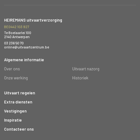
HEIREMANS uitvaartverzorging
BE0442 103 927
Te Boelaarlei 100
2140 Antwerpen
03 236 50 70
online@uitvaartcentrum.be
Algemene informatie
Over ons
Uitvaart nazorg
Onze werking
Historiek
Uitvaart regelen
Extra diensten
Vestigingen
Inspiratie
Contacteer ons