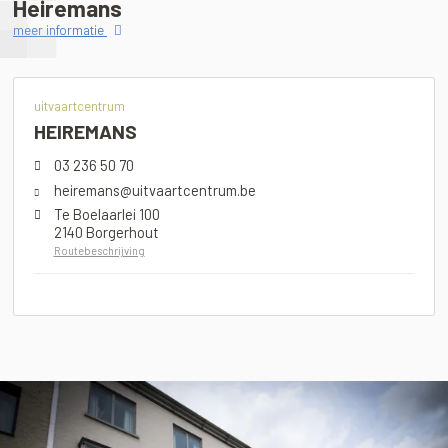
Heiremans
meer informatie
uitvaartcentrum
HEIREMANS
03 236 50 70
heiremans@uitvaartcentrum.be
Te Boelaarlei 100
2140 Borgerhout
Routebeschrijving