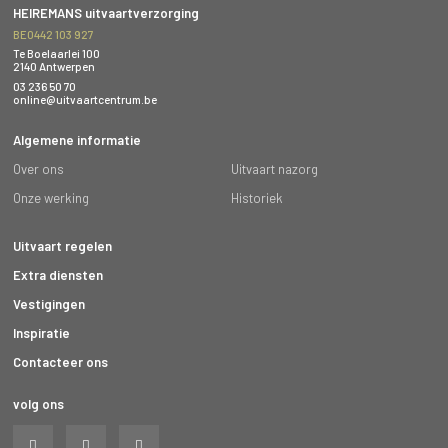
HEIREMANS uitvaartverzorging
BE0442 103 927
Te Boelaarlei 100
2140 Antwerpen
03 236 50 70
online@uitvaartcentrum.be
Algemene informatie
Over ons
Uitvaart nazorg
Onze werking
Historiek
Uitvaart regelen
Extra diensten
Vestigingen
Inspiratie
Contacteer ons
volg ons