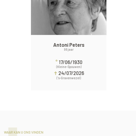
Antoni Peters
96 jaar
°
17/06/1930
(Kleine-Spouwen)
✝
24/07/2026
('s-Gravenwezel)
WAAR KAN U ONS VINDEN