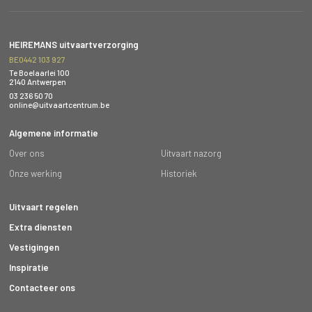
HEIREMANS uitvaartverzorging
BE0442 103 927
Te Boelaarlei 100
2140 Antwerpen
03 236 50 70
online@uitvaartcentrum.be
Algemene informatie
Over ons
Uitvaart nazorg
Onze werking
Historiek
Uitvaart regelen
Extra diensten
Vestigingen
Inspiratie
Contacteer ons