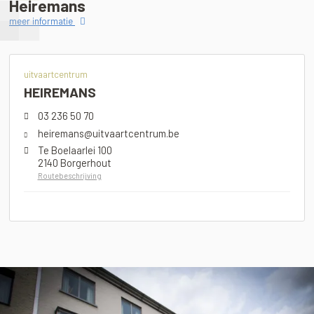
Heiremans
meer informatie
uitvaartcentrum
HEIREMANS
03 236 50 70
heiremans@uitvaartcentrum.be
Te Boelaarlei 100
2140 Borgerhout
Routebeschrijving