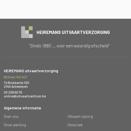
HEIREMANS UITVAARTVERZORGING
"Sinds 1880 … voor een waardig afscheid"
HEIREMANS uitvaartverzorging
BE0442 103 927
Te Boelaarlei 100
2140 Antwerpen
03 236 50 70
online@uitvaartcentrum.be
Algemene informatie
Over ons
Uitvaart nazorg
Onze werking
Historiek