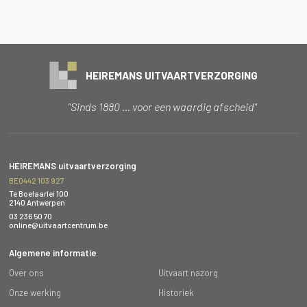
HEIREMANS UITVAARTVERZORGING
"Sinds 1880 … voor een waardig afscheid"
HEIREMANS uitvaartverzorging
BE0442 103 927
Te Boelaarlei 100
2140 Antwerpen
03 236 50 70
online@uitvaartcentrum.be
Algemene informatie
Over ons
Uitvaart nazorg
Onze werking
Historiek