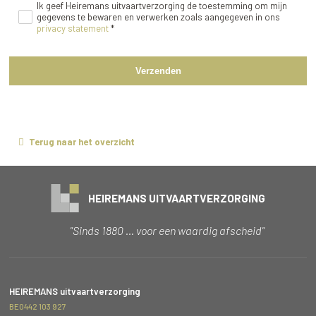
Ik geef Heiremans uitvaartverzorging de toestemming om mijn
gegevens te bewaren en verwerken zoals aangegeven in ons
privacy statement
*
Verzenden
Terug naar het overzicht
HEIREMANS UITVAARTVERZORGING
"Sinds 1880 … voor een waardig afscheid"
HEIREMANS uitvaartverzorging
BE0442 103 927