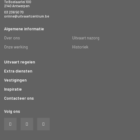
Te Boelaarlei 100
2140 Antwerpen
03 236 50 70
online@uitvaartcentrum.be
Algemene informatie
Over ons
Uitvaart nazorg
Onze werking
Historiek
Uitvaart regelen
Extra diensten
Vestigingen
Inspiratie
Contacteer ons
Volg ons