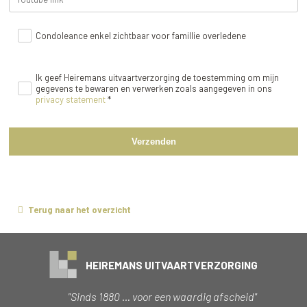
Condoleance enkel zichtbaar voor famillie overledene
Ik geef Heiremans uitvaartverzorging de toestemming om mijn
gegevens te bewaren en verwerken zoals aangegeven in ons
privacy statement
*
Verzenden
Terug naar het overzicht
HEIREMANS UITVAARTVERZORGING
"Sinds 1880 … voor een waardig afscheid"