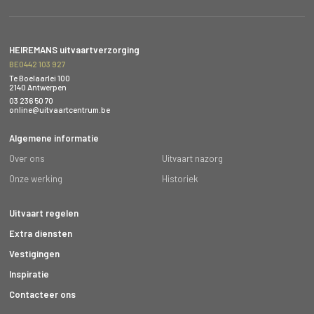
HEIREMANS uitvaartverzorging
BE0442 103 927
Te Boelaarlei 100
2140 Antwerpen
03 236 50 70
online@uitvaartcentrum.be
Algemene informatie
Over ons
Uitvaart nazorg
Onze werking
Historiek
Uitvaart regelen
Extra diensten
Vestigingen
Inspiratie
Contacteer ons