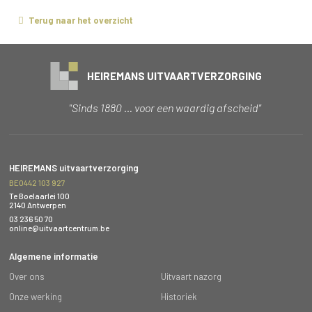
Terug naar het overzicht
HEIREMANS UITVAARTVERZORGING
"Sinds 1880 … voor een waardig afscheid"
HEIREMANS uitvaartverzorging
BE0442 103 927
Te Boelaarlei 100
2140 Antwerpen
03 236 50 70
online@uitvaartcentrum.be
Algemene informatie
Over ons
Uitvaart nazorg
Onze werking
Historiek