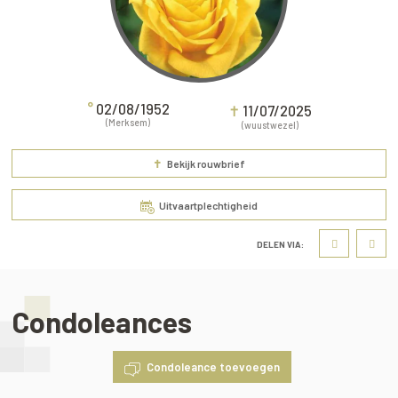
°
02/08/1952
✝
11/07/2025
(Merksem)
(wuustwezel)
✝
Bekijk rouwbrief
Uitvaartplechtigheid
DELEN VIA:
Condoleances
Condoleance toevoegen