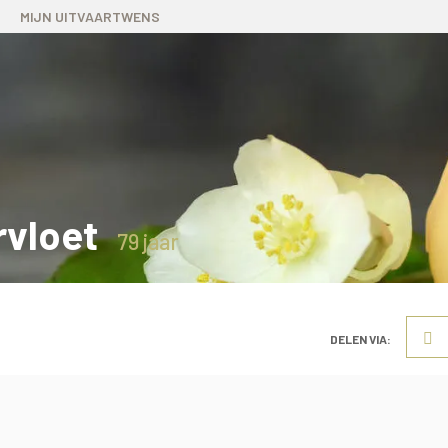
MIJN UITVAARTWENS
rvloet
79 jaar
DELEN VIA: