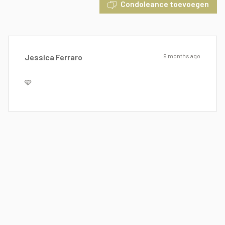
Condoleance toevoegen
Jessica Ferraro
9 months ago
🩵