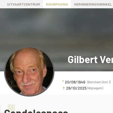
UITVAARTCENTRUM
ROUWPAGINA
HERINNERINGSWINKEL
Gilbert Ve
°
20/08/1946
(Berchem (Ant.))
✝
26/10/2025
(Wijnegem)
Condoleances