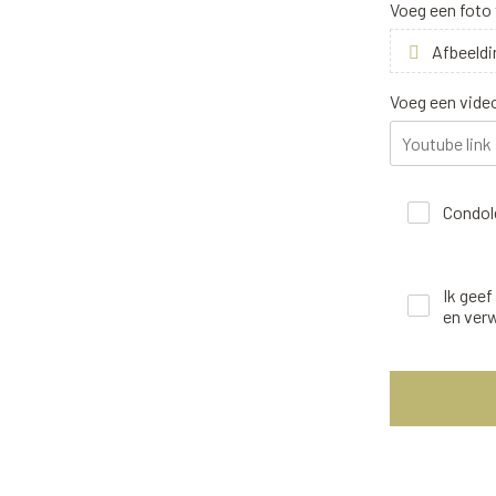
Voeg een foto
Afbeeldi
Voeg een vide
Condole
Ik gee
en ver