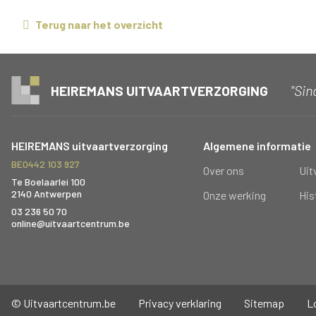
Terug naar het overzicht
"Sin
HEIREMANS UITVAARTVERZORGING
HEIREMANS uitvaartverzorging
Algemene informatie
BE0442 103 927
Over ons
Uit
Te Boelaarlei 100
2140 Antwerpen
Onze werking
His
03 236 50 70
online@uitvaartcentrum.be
© Uitvaartcentrum.be
Privacy verklaring
Sitemap
L