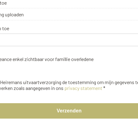
 toe
ng uploaden
o toe
ance enkel zichtbaar voor famillie overledene
f Heiremans uitvaartverzorging de toestemming om mijn gegevens 
werken zoals aangegeven in ons
privacy statement
*
Verzenden