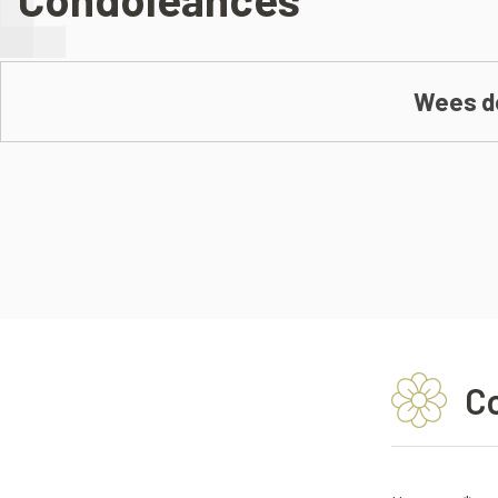
Wees de
C