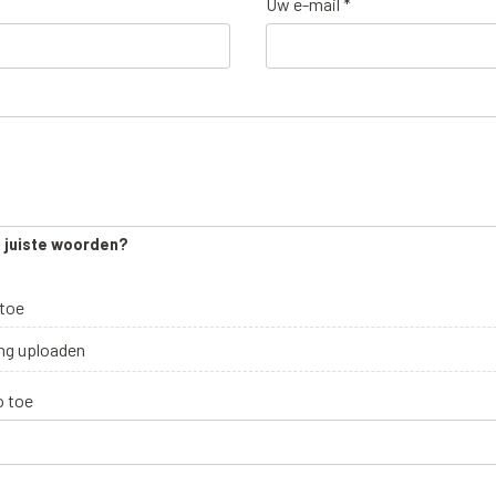
Uw e-mail *
e juiste woorden?
 toe
ng uploaden
o toe