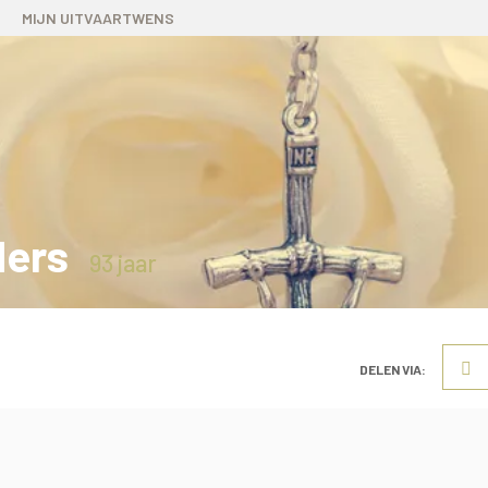
MIJN UITVAARTWENS
ders
93 jaar
DELEN VIA: