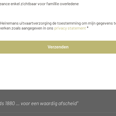
ance enkel zichtbaar voor famillie overledene
f Heiremans uitvaartverzorging de toestemming om mijn gegevens 
werken zoals aangegeven in ons
privacy statement
*
Verzenden
ds 1880 … voor een waardig afscheid"