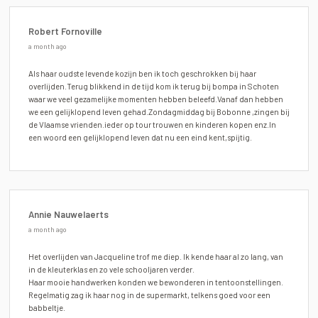
Robert Fornoville
a month ago
Als haar oudste levende kozijn ben ik toch geschrokken bij haar
overlijden.Terug blikkend in de tijd kom ik terug bij bompa in Schoten
waar we veel gezamelijke momenten hebben beleefd.Vanaf dan hebben
we een gelijklopend leven gehad.Zondagmiddag bij Bobonne ,zingen bij
de Vlaamse vrienden.ieder op tour trouwen en kinderen kopen enz.In
een woord een gelijklopend leven dat nu een eind kent,spijtig.
Annie Nauwelaerts
a month ago
Het overlijden van Jacqueline trof me diep. Ik kende haar al zo lang, van
in de kleuterklas en zo vele schooljaren verder.
Haar mooie handwerken konden we bewonderen in tentoonstellingen.
Regelmatig zag ik haar nog in de supermarkt, telkens goed voor een
babbeltje.