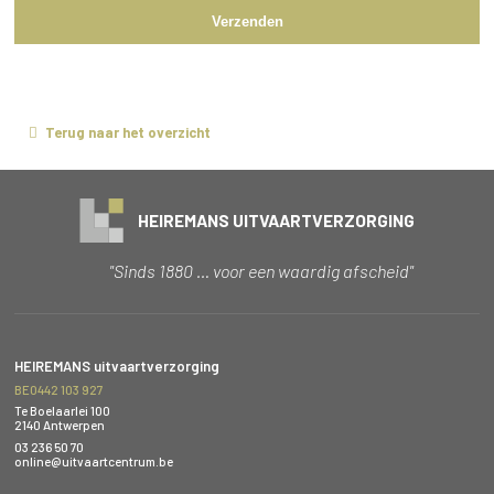
Verzenden
Terug naar het overzicht
HEIREMANS UITVAARTVERZORGING
"Sinds 1880 … voor een waardig afscheid"
HEIREMANS uitvaartverzorging
BE0442 103 927
Te Boelaarlei 100
2140 Antwerpen
03 236 50 70
online@uitvaartcentrum.be