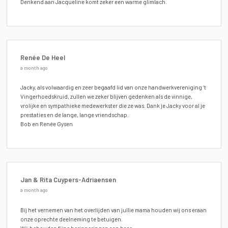
Denkend aan Jacqueline komt zeker een warme glimlach.
Renée De Heel
a month ago
Jacky, als volwaardig en zeer begaafd lid van onze handwerkvereniging ‘t
Vingerhoedskruid, zullen we zeker blijven gedenken als de vinnige,
vrolijke en sympathieke medewerkster die ze was. Dank je Jacky voor al je
prestaties en de lange, lange vriendschap.
Bob en Renée Gysen
Jan & Rita Cuypers-Adriaensen
a month ago
Bij het vernemen van het overlijden van jullie mama houden wij ons eraan
onze oprechte deelneming te betuigen.