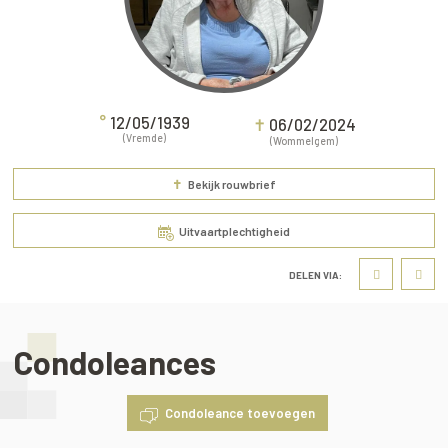
°
12/05/1939
✝
06/02/2024
(Vremde)
(Wommelgem)
✝
Bekijk rouwbrief
Uitvaartplechtigheid
DELEN VIA:
Condoleances
Condoleance toevoegen