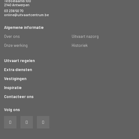
Te Boelaarlei 100
2140 Antwerpen
03 236 50 70
online@uitvaartcentrum.be
Algemene informatie
Over ons
Uitvaart nazorg
Onze werking
Historiek
Uitvaart regelen
Extra diensten
Vestigingen
Inspiratie
Contacteer ons
Volg ons