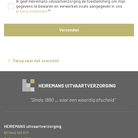
Ik geef Heiremans uitvaartverzorging de toestemming om mijn
gegevens te bewaren en verwerken zoals aangegeven in ons
privacy statement
*
Verzenden
Terug naar het overzicht
HEIREMANS UITVAARTVERZORGING
"Sinds 1880 … voor een waardig afscheid"
HEIREMANS uitvaartverzorging
BE0442 103 927