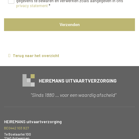
gegevens te bewaren en verwerken zoals aangegeven in ons
privacy statement
*
Verzenden
Terug naar het overzicht
HEIREMANS UITVAARTVERZORGING
"Sinds 1880 … voor een waardig afscheid"
HEIREMANS uitvaartverzorging
BE0442 103 927
Te Boelaarlei 100
2140 Antwerpen