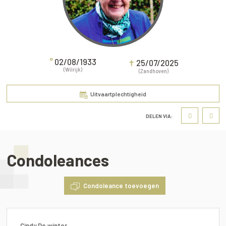
°
02/08/1933
✝
25/07/2025
(Wilrijk)
(Zandhoven)
Uitvaartplechtigheid
DELEN VIA:
Condoleances
Condoleance toevoegen
Cindy De winter