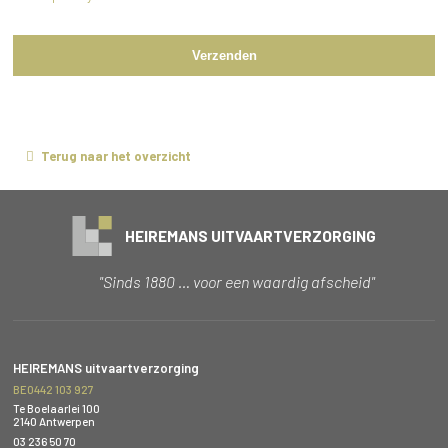
Verzenden
Terug naar het overzicht
HEIREMANS UITVAARTVERZORGING
"Sinds 1880 … voor een waardig afscheid"
HEIREMANS uitvaartverzorging
BE0442 103 927
Te Boelaarlei 100
2140 Antwerpen
03 236 50 70