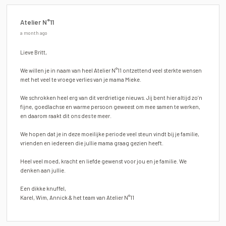
Atelier N°11
a month ago
Lieve Britt,
We willen je in naam van heel Atelier N°11 ontzettend veel sterkte wensen
met het veel te vroege verlies van je mama Mieke.
We schrokken heel erg van dit verdrietige nieuws. Jij bent hier altijd zo’n
fijne, goedlachse en warme persoon geweest om mee samen te werken,
en daarom raakt dit ons des te meer.
We hopen dat je in deze moeilijke periode veel steun vindt bij je familie,
vrienden en iedereen die jullie mama graag gezien heeft.
Heel veel moed, kracht en liefde gewenst voor jou en je familie. We
denken aan jullie.
Een dikke knuffel,
Karel, Wim, Annick & het team van Atelier N°11