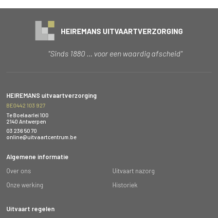
HEIREMANS UITVAARTVERZORGING
"Sinds 1880 … voor een waardig afscheid"
HEIREMANS uitvaartverzorging
BE0442 103 927
Te Boelaarlei 100
2140 Antwerpen
03 236 50 70
online@uitvaartcentrum.be
Algemene informatie
Over ons
Uitvaart nazorg
Onze werking
Historiek
Uitvaart regelen