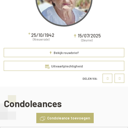
°
25/10/1942
✝
15/07/2025
(Nieuwrode)
(Deurne)
✝
Bekijk rouwbrief
Uitvaartplechtigheid
DELEN VIA:
Condoleances
Condoleance toevoegen