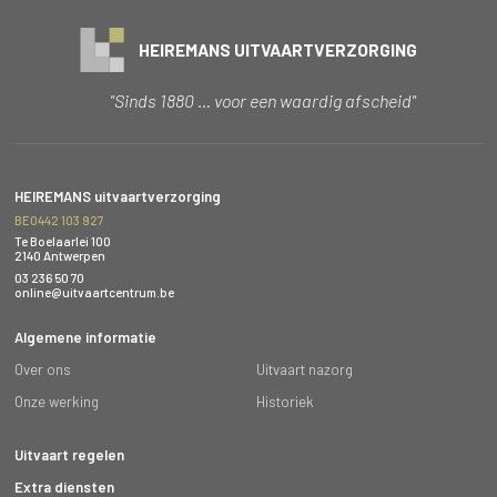
HEIREMANS UITVAARTVERZORGING
"Sinds 1880 … voor een waardig afscheid"
HEIREMANS uitvaartverzorging
BE0442 103 927
Te Boelaarlei 100
2140 Antwerpen
03 236 50 70
online@uitvaartcentrum.be
Algemene informatie
Over ons
Uitvaart nazorg
Onze werking
Historiek
Uitvaart regelen
Extra diensten