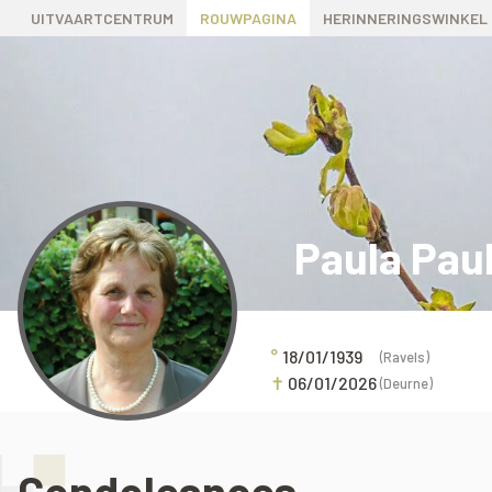
UITVAARTCENTRUM
ROUWPAGINA
HERINNERINGSWINKEL
Paula Pau
°
18/01/1939
(Ravels)
✝
06/01/2026
(Deurne)
Condoleances