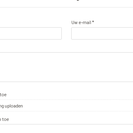
Uw e-mail *
 toe
ng uploaden
o toe