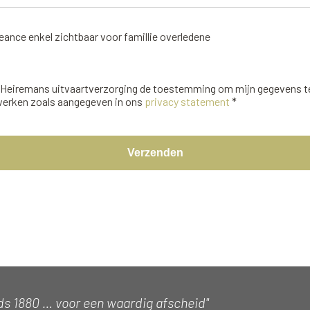
ance enkel zichtbaar voor famillie overledene
f Heiremans uitvaartverzorging de toestemming om mijn gegevens 
werken zoals aangegeven in ons
privacy statement
*
Verzenden
ds 1880 … voor een waardig afscheid"