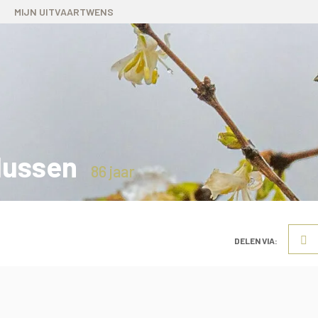
MIJN UITVAARTWENS
lussen
86 jaar
DELEN VIA: