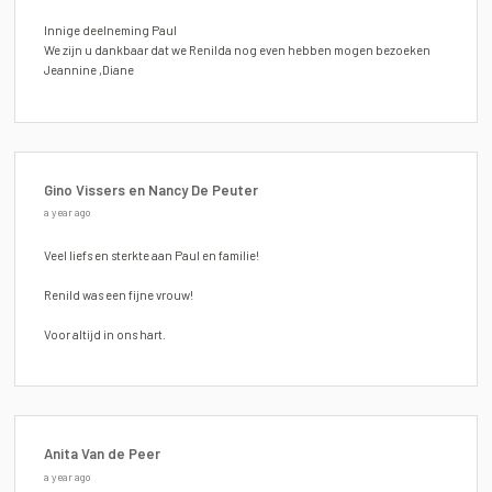
Innige deelneming Paul
We zijn u dankbaar dat we Renilda nog even hebben mogen bezoeken
Jeannine ,Diane
Gino Vissers en Nancy De Peuter
a year ago
Veel liefs en sterkte aan Paul en familie!
Renild was een fijne vrouw!
Voor altijd in ons hart.
Anita Van de Peer
a year ago