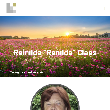
Reinilda "Renilda" Claes
78 jaar
Terug naar het overzicht