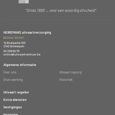
"Sinds 1880 … voor een waardig afscheid"
HEIREMANS uitvaartverzorging
BE0442 103 927
Te Boelaarlei 100
2140 Antwerpen
03 236 50 70
online@uitvaartcentrum.be
Algemene informatie
Over ons
Uitvaart nazorg
Onze werking
Historiek
Uitvaart regelen
Extra diensten
Vestigingen
Inspiratie