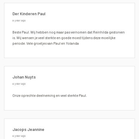
Der Kinderen Paul
a year ago
Beste Paul. Wij hebben nog maar pas vernomen dat Reinhilda gestorven
is. Wij wensen je veel sterkte en goede moed tijdens deze moeilijke
periode. Vele groetjes van Paul en Yolanda
Johan Nuyts
a year ago
Onze oprechte deelneming en veel sterkte Paul.
Jacops Jeannine
a year ago