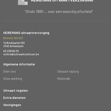
"Sinds 1880 … voor een waardig afscheid"
HEIREMANS uitvaartverzorging
BE0442 103 927
Te Boelaarlei 100
2140 Antwerpen
03 236 50 70
online@uitvaartcentrum.be
Algemene informatie
Over ons
Uitvaart nazorg
Onze werking
Historiek
Uitvaart regelen
Extra diensten
Vestigingen