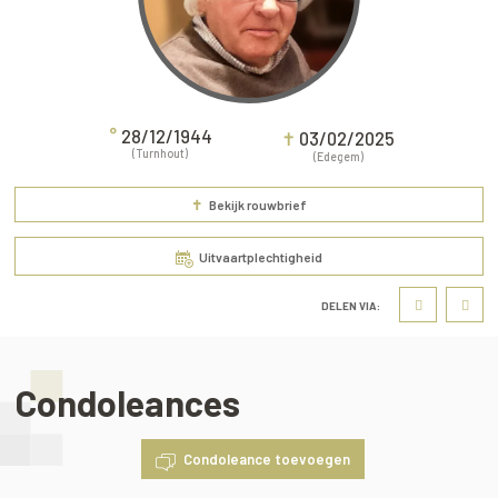
°
28/12/1944
✝
03/02/2025
(Turnhout)
(Edegem)
✝
Bekijk rouwbrief
Uitvaartplechtigheid
DELEN VIA:
Condoleances
Condoleance toevoegen