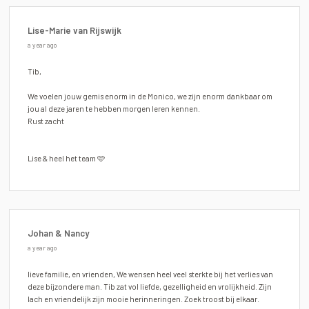
Lise-Marie van Rijswijk
a year ago
Tib,
We voelen jouw gemis enorm in de Monico, we zijn enorm dankbaar om
jou al deze jaren te hebben morgen leren kennen.
Rust zacht
Lise & heel het team 🩷
Johan & Nancy
a year ago
lieve familie, en vrienden, We wensen heel veel sterkte bij het verlies van
deze bijzondere man. Tib zat vol liefde, gezelligheid en vrolijkheid. Zijn
lach en vriendelijk zijn mooie herinneringen. Zoek troost bij elkaar.