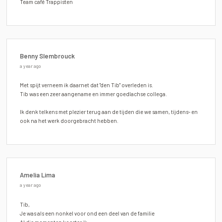
Team café Trappisten
Benny Slembrouck
a year ago
Met spijt verneem ik daarnet dat "den Tib" overleden is.
Tib was een zeer aangename en immer goedlachse collega.
Ik denk telkens met plezier terug aan de tijden die we samen, tijdens- en
ook na het werk doorgebracht hebben.
Amelia Lima
a year ago
Tib,
Je was als een nonkel voor ond een deel van de familie