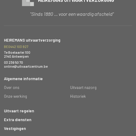
"Sinds 1880 … voor een waardig afscheid"
HEIREMANS uitvaartverzorging
BE0442 103 927
Te Boelaarlei 100
2140 Antwerpen
03 236 50 70
online@uitvaartcentrum.be
Algemene informatie
Over ons
Uitvaart nazorg
Onze werking
Historiek
Uitvaart regelen
Extra diensten
Vestigingen