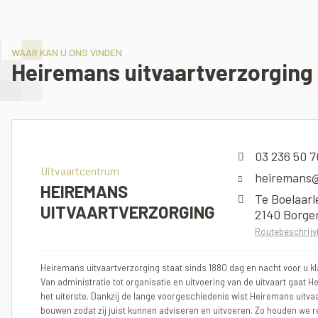
WAAR KAN U ONS VINDEN
Heiremans uitvaartverzorging
03 236 50 7
Uitvaartcentrum
heiremans@
HEIREMANS
Te Boelaarl
UITVAARTVERZORGING
2140 Borge
Routebeschrijv
Heiremans uitvaartverzorging staat sinds 1880 dag en nacht voor u kla
Van administratie tot organisatie en uitvoering van de uitvaart gaat H
het uiterste. Dankzij de lange voorgeschiedenis wist Heiremans uitva
bouwen zodat zij juist kunnen adviseren en uitvoeren. Zo houden we r