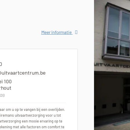
Meer informatie
0
uitvaartcentrum.be
ei 100
rhout
ing
ar om u op te vangen bij een overlijden.
eiremans uitvaartverzorging voor u tot
artverzorging een mooie ervaring op te
ekening met alle factoren om comfort te