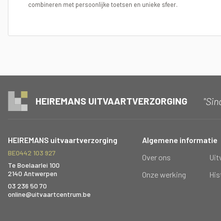
combineren met persoonlijke toetsen en unieke sfeer.
"Sin
HEIREMANS UITVAARTVERZORGING
HEIREMANS uitvaartverzorging
Algemene informatie
BE0442 103 927
Over ons
Uit
Te Boelaarlei 100
2140 Antwerpen
Onze werking
His
03 236 50 70
online@uitvaartcentrum.be