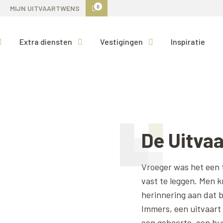
0
MIJN UITVAARTWENS
Extra diensten
Vestigingen
Inspiratie
De Uitvaa
Vroeger was het een t
vast te leggen. Men k
herinnering aan dat 
Immers, een uitvaart 
een geboorte, een huw