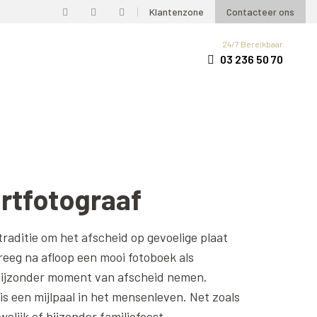
Klantenzone
Contacteer ons
24/7 Bereikbaar
03 236 50 70
rtfotograaf
raditie om het afscheid op gevoelige plaat
reeg na afloop een mooi fotoboek als
bijzonder moment van afscheid nemen.
is een mijlpaal in het mensenleven. Net zoals
elijk of bijzonder familiefeest.