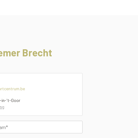
emer Brecht
artcentrum.be
-in-'t-Goor
ing