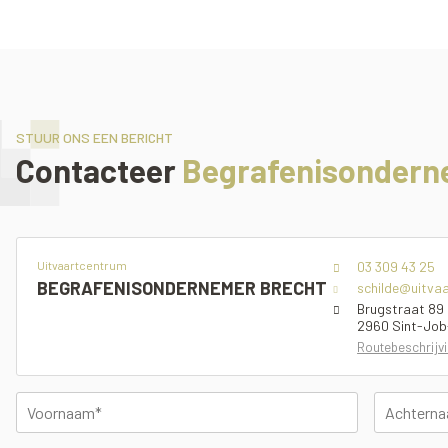
STUUR ONS EEN BERICHT
Contacteer
Begrafenisondern
Uitvaartcentrum
03 309 43 25
BEGRAFENISONDERNEMER BRECHT
schilde@uitva
Brugstraat 89
2960 Sint-Job
Routebeschrijv