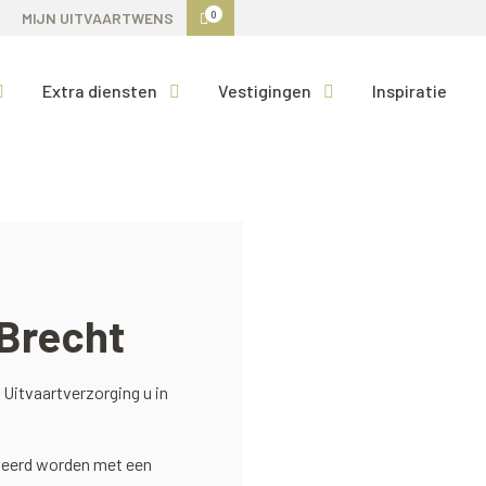
0
MIJN UITVAARTWENS
Extra diensten
Vestigingen
Inspiratie
Brecht
Uitvaartverzorging u in
onteerd worden met een