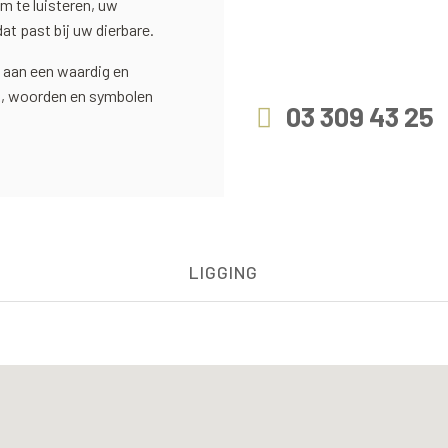
m te luisteren, uw
t past bij uw dierbare.
 aan een waardig en
ek, woorden en symbolen
03 309 43 25
LIGGING