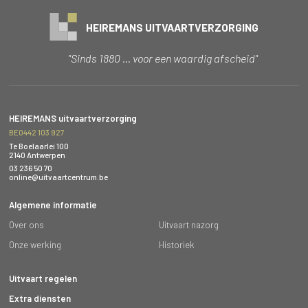
HEIREMANS UITVAARTVERZORGING
"Sinds 1880 … voor een waardig afscheid"
HEIREMANS uitvaartverzorging
BE0442 103 927
Te Boelaarlei 100
2140 Antwerpen
03 236 50 70
online@uitvaartcentrum.be
Algemene informatie
Over ons
Uitvaart nazorg
Onze werking
Historiek
Uitvaart regelen
Extra diensten