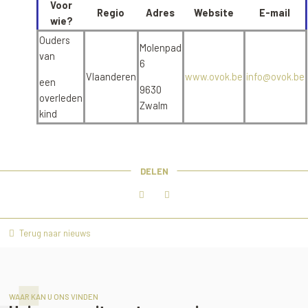
Voor
Regio
Adres
Website
E-mail
wie?
Ouders
Molenpad
van
6
Vlaanderen
www.ovok.be
info@ovok.be
een
9630
overleden
Zwalm
kind
DELEN
Terug naar nieuws
WAAR KAN U ONS VINDEN