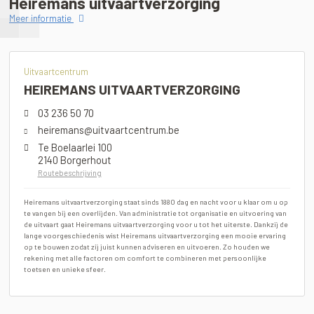
Heiremans uitvaartverzorging
Meer informatie
Uitvaartcentrum
HEIREMANS UITVAARTVERZORGING
03 236 50 70
heiremans@uitvaartcentrum.be
Te Boelaarlei 100
2140 Borgerhout
Routebeschrijving
Heiremans uitvaartverzorging staat sinds 1880 dag en nacht voor u klaar om u op
te vangen bij een overlijden. Van administratie tot organisatie en uitvoering van
de uitvaart gaat Heiremans uitvaartverzorging voor u tot het uiterste. Dankzij de
lange voorgeschiedenis wist Heiremans uitvaartverzorging een mooie ervaring
op te bouwen zodat zij juist kunnen adviseren en uitvoeren. Zo houden we
rekening met alle factoren om comfort te combineren met persoonlijke
toetsen en unieke sfeer.