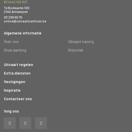
BE0442 103 927
Te Boelaarlei 100
2140 Antwerpen
03 236 50 70
online@uitvaartcentrum.be
Algemene informatie
Over ons
Uitvaart nazorg
Onze werking
Historiek
Uitvaart regelen
Extra diensten
Vestigingen
Inspiratie
Contacteer ons
Volg ons