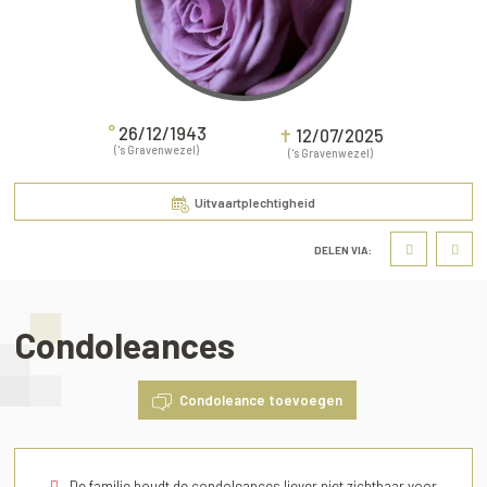
°
26/12/1943
✝
12/07/2025
('s Gravenwezel)
('s Gravenwezel)
Uitvaartplechtigheid
DELEN VIA:
Condoleances
Condoleance toevoegen
De familie houdt de condoleances liever niet zichtbaar voor