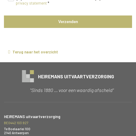
privacy statement
*
Verzenden
Terug naar het overzicht
HEIREMANS UITVAARTVERZORGING
"Sinds 1880 … voor een waardig afscheid"
HEIREMANS uitvaartverzorging
BE0442 103 927
Te Boelaarlei 100
2140 Antwerpen