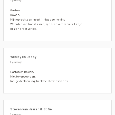
2 years ago
Gaston,
Rowan,
Mijn oprechte en meest innige deelneming.
Woorden van troost sissen, zijn er en verder niets. Er zijn.
Bij zo'n groot verlies.
Wesley en Debby
2 years ago
Gaston en Rowan,
Niet te verwoorden.
Innige deelneming, heel veel sterkte van ons.
Steven van Haaren & Sofie
2 years ago