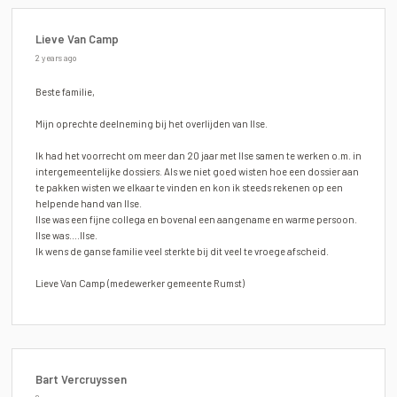
Lieve Van Camp
2 years ago
Beste familie,
Mijn oprechte deelneming bij het overlijden van Ilse.
Ik had het voorrecht om meer dan 20 jaar met Ilse samen te werken o.m. in
intergemeentelijke dossiers. Als we niet goed wisten hoe een dossier aan
te pakken wisten we elkaar te vinden en kon ik steeds rekenen op een
helpende hand van Ilse.
Ilse was een fijne collega en bovenal een aangename en warme persoon.
Ilse was….Ilse.
Ik wens de ganse familie veel sterkte bij dit veel te vroege afscheid.
Lieve Van Camp (medewerker gemeente Rumst)
Bart Vercruyssen