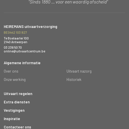
"Sinds 1880 … voor een waardig afscheid"
HEIREMANS uitvaartverzorging
BE0442 103 927
Te Boelaarlei 100
2140 Antwerpen
03 236 50 70
online@uitvaartcentrum.be
Algemene informatie
Over ons
Uitvaart nazorg
Onze werking
Historiek
Uitvaart regelen
Extra diensten
Vestigingen
Inspiratie
Contacteer ons