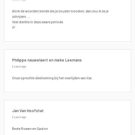
Als ik de woorden kende die je zouden troosten, dan zou ik ze je
schrijven. ...
Veel sterkte in deze zware periode.
X!
Philippe nauwelaert en nieke Leemans
2 years ago
Onze oprechte deelneming bij het overlijden van ilse.
Jan Van Hoofstat
2 years ago
Beste Rowan en Gaston