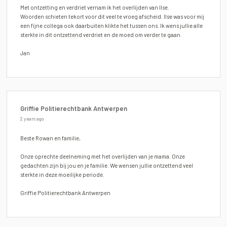
Met ontzetting en verdriet vernam ik het overlijden van Ilse.
Woorden schieten tekort voor dit veel te vroeg afscheid. Ilse was voor mij
een fijne collega ook daarbuiten klikte het tussen ons. Ik wens jullie alle
sterkte in dit ontzettend verdriet en de moed om verder te gaan.
Jan
Griffie Politierechtbank Antwerpen
2 years ago
Beste Rowan en familie,
Onze oprechte deelneming met het overlijden van je mama. Onze
gedachten zijn bij jou en je familie. We wensen jullie ontzettend veel
sterkte in deze moeilijke periode.
Griffie Politierechtbank Antwerpen