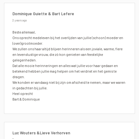
Dominique Guiette & Bart Lefere
2 years ago
Beste allemaal,
Ons oprecht medeleven bij het overlijden van jullie (schoon) moeder en
(over)grootmoeder.
We zullen ons haar altijd blijven herinneren als een joviale, warme, fiere
en levenslustige vrouw, die zó kon genieten van feestelijke
gelegenheden.
Dat alle mooie herinneringen en alles wat jullie voor haar gedaan en
betekend hebben jullie mag helpen om het verdriet en het gemis te
dragen.
We konden er vandaag niet bij zijn om afscheid te nemen, maar we waren
in gedachten bij jullie.
Heel oprecht
Bart & Dominique
Luc Wouters &Lieve Verhorven