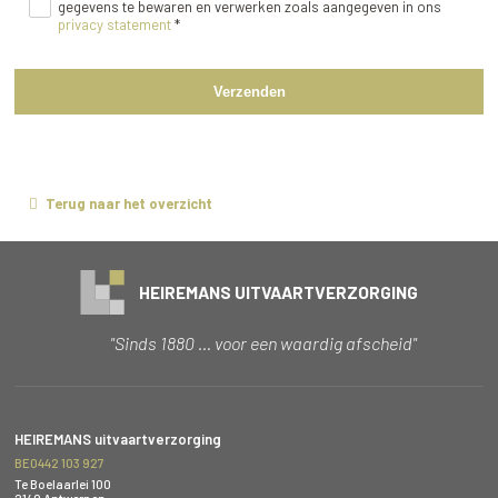
gegevens te bewaren en verwerken zoals aangegeven in ons
privacy statement
*
Verzenden
Terug naar het overzicht
HEIREMANS UITVAARTVERZORGING
"Sinds 1880 … voor een waardig afscheid"
HEIREMANS uitvaartverzorging
BE0442 103 927
Te Boelaarlei 100