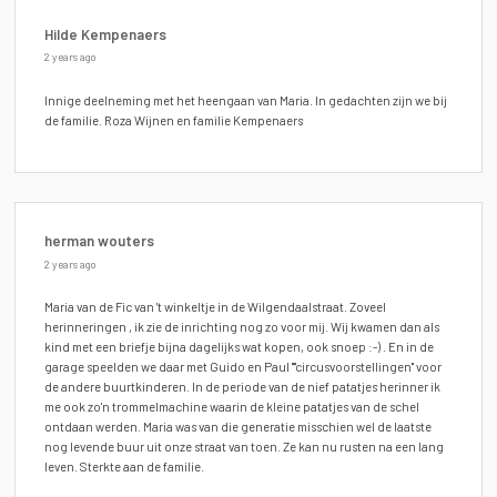
Hilde Kempenaers
2 years ago
Innige deelneming met het heengaan van Maria. In gedachten zijn we bij
de familie. Roza Wijnen en familie Kempenaers
herman wouters
2 years ago
Maria van de Fic van 't winkeltje in de Wilgendaalstraat. Zoveel
herinneringen , ik zie de inrichting nog zo voor mij. Wij kwamen dan als
kind met een briefje bijna dagelijks wat kopen, ook snoep :-) . En in de
garage speelden we daar met Guido en Paul ""circusvoorstellingen" voor
de andere buurtkinderen. In de periode van de nief patatjes herinner ik
me ook zo'n trommelmachine waarin de kleine patatjes van de schel
ontdaan werden. Maria was van die generatie misschien wel de laatste
nog levende buur uit onze straat van toen. Ze kan nu rusten na een lang
leven. Sterkte aan de familie.