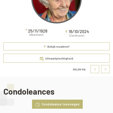
°
25/11/1928
✝
16/10/2024
(Westmalle)
(Zandhoven)
✝
Bekijk rouwbrief
Uitvaartplechtigheid
DELEN VIA:
Condoleances
Condoleance toevoegen