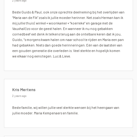
2 years ago
Beste Guido & Paul, ook onze oprechte deelneming bij het overlijden van
“Maria van de Fik” zoals ik jullie moeder herinner. Net zoals Herman kan ik
mij jullie thuis ( winkel + woonkamer + “koerreke” en garage met de
Vauxhall) zo voor de geest halen. En wanneer ik nu nog gebakken
cornedbeef eet denk ik telkens terug aan de ontelbare keren dat ik jou,
Guido, ‘‘s morgens kwam halen om naar school te rijden en Maria een pan
had gebakken. Niets dan goede herinneringen. Eén van de laatsten van
een gouden generatie die overleden is. Veel sterkte en hopelijk komen
we elkaar nog eens tegen. Luc & Lieve.
Kris Mertens
2 years ago
Beste familie, wij willen jullie veel sterkte wensen bij het heengaan van
jullie moeder. Maria Kempenaers en familie.