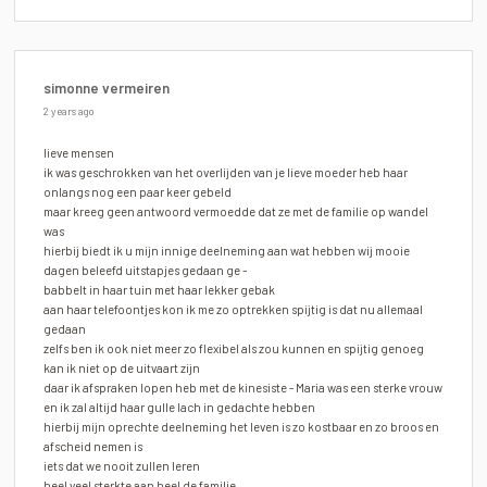
simonne vermeiren
2 years ago
lieve mensen
ik was geschrokken van het overlijden van je lieve moeder heb haar
onlangs nog een paar keer gebeld
maar kreeg geen antwoord vermoedde dat ze met de familie op wandel
was
hierbij biedt ik u mijn innige deelneming aan wat hebben wij mooie
dagen beleefd uitstapjes gedaan ge -
babbelt in haar tuin met haar lekker gebak
aan haar telefoontjes kon ik me zo optrekken spijtig is dat nu allemaal
gedaan
zelfs ben ik ook niet meer zo flexibel als zou kunnen en spijtig genoeg
kan ik niet op de uitvaart zijn
daar ik afspraken lopen heb met de kinesiste - Maria was een sterke vrouw
en ik zal altijd haar gulle lach in gedachte hebben
hierbij mijn oprechte deelneming het leven is zo kostbaar en zo broos en
afscheid nemen is
iets dat we nooit zullen leren
heel veel sterkte aan heel de familie