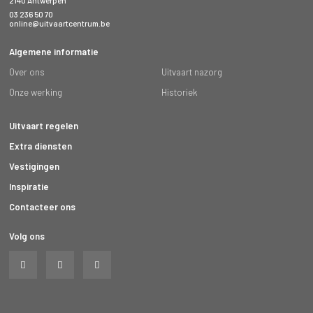
2140 Antwerpen
03 236 50 70
online@uitvaartcentrum.be
Algemene informatie
Over ons
Uitvaart nazorg
Onze werking
Historiek
Uitvaart regelen
Extra diensten
Vestigingen
Inspiratie
Contacteer ons
Volg ons