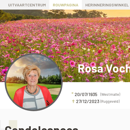
UITVAARTCENTRUM
ROUWPAGINA
HERINNERINGSWINKEL
Rosa Voc
°
20/07/1935
(Westmalle)
✝
27/12/2023
(Ruggeveld)
Condoleances