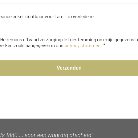
ance enkel zichtbaar voor famillie overledene
f Heiremans uitvaartverzorging de toestemming om mijn gegevens 
werken zoals aangegeven in ons
privacy statement
*
Verzenden
ds 1880 … voor een waardig afscheid"