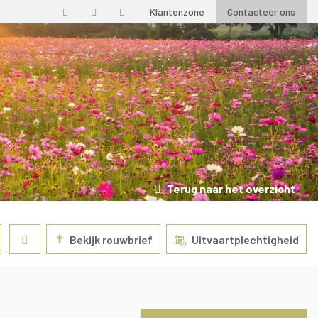
Klantenzone
Contacteer ons
Terug naar het overzicht
✝
Bekijk rouwbrief
Uitvaartplechtigheid