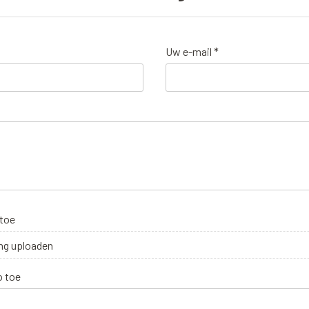
Uw e-mail *
 toe
ng uploaden
o toe