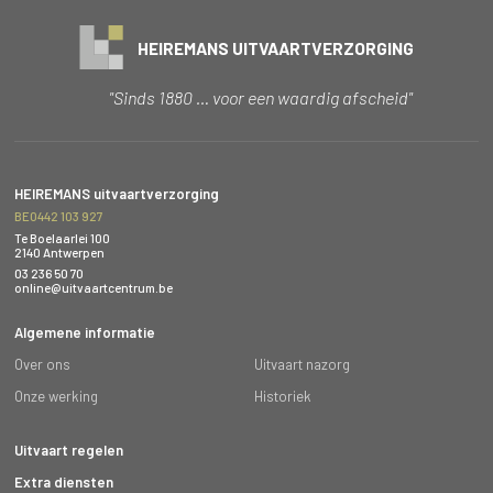
HEIREMANS UITVAARTVERZORGING
"Sinds 1880 … voor een waardig afscheid"
HEIREMANS uitvaartverzorging
BE0442 103 927
Te Boelaarlei 100
2140 Antwerpen
03 236 50 70
online@uitvaartcentrum.be
Algemene informatie
Over ons
Uitvaart nazorg
Onze werking
Historiek
Uitvaart regelen
Extra diensten