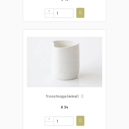
Troostkopje (enkel)
€ 34