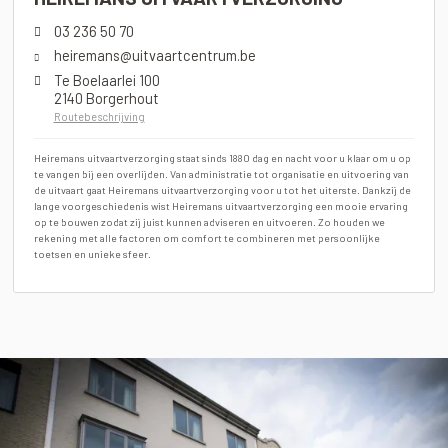
03 236 50 70
heiremans@uitvaartcentrum.be
Te Boelaarlei 100
2140 Borgerhout
Routebeschrijving
Heiremans uitvaartverzorging staat sinds 1880 dag en nacht voor u klaar om u op
te vangen bij een overlijden. Van administratie tot organisatie en uitvoering van
de uitvaart gaat Heiremans uitvaartverzorging voor u tot het uiterste. Dankzij de
lange voorgeschiedenis wist Heiremans uitvaartverzorging een mooie ervaring
op te bouwen zodat zij juist kunnen adviseren en uitvoeren. Zo houden we
rekening met alle factoren om comfort te combineren met persoonlijke
toetsen en unieke sfeer.