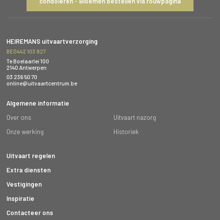
condoleren - Bloemen bestellen via rouwpagina
HEIREMANS uitvaartverzorging
BE0442 103 927
Te Boelaarlei 100
2140 Antwerpen
03 236 50 70
online@uitvaartcentrum.be
Algemene informatie
Over ons
Uitvaart nazorg
Onze werking
Historiek
Uitvaart regelen
Extra diensten
Vestigingen
Inspiratie
Contacteer ons