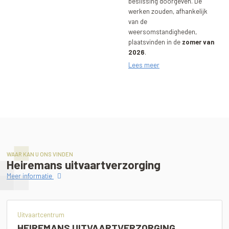
beslissing doorgeven. De
werken zouden, afhankelijk
van de
weersomstandigheden,
plaatsvinden in de
zomer van
2026
.
Lees meer
WAAR KAN U ONS VINDEN
Heiremans uitvaartverzorging
Meer informatie
Uitvaartcentrum
HEIREMANS UITVAARTVERZORGING